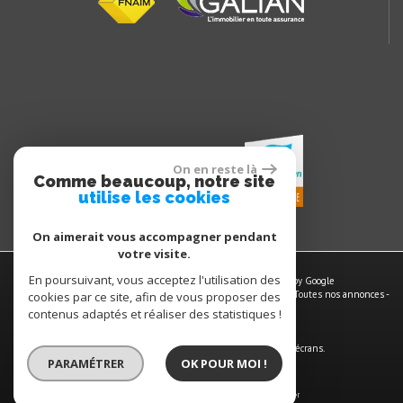
On en reste là
Comme beaucoup, notre site
utilise les cookies
On aimerait vous accompagner pendant
votre visite.
En poursuivant, vous acceptez l'utilisation des
© 2026 | Tous droits réservés | Traduction powered by Google
Plan du site
-
Mentions légales
-
Nos honoraires
-
Liens
-
Admin
-
Toutes nos annonces
-
cookies par ce site, afin de vous proposer des
Politique RGPD
contenus adaptés et réaliser des statistiques !
Site internet compatible multi-supports,
un seul site adaptable à tous les types d'écrans.
PARAMÉTRER
OK POUR MOI !