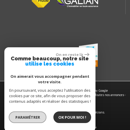
On en reste là
Comme beaucoup, notre site
utilise les cookies
On aimerait vous accompagner pendant
votre visite.
En poursuivant, vous acceptez l'utilisation des
© 2026 | Tous droits réservés | Traduction powered by Google
Plan du site
-
Mentions légales
-
Nos honoraires
-
Liens
-
Admin
-
Toutes nos annonces
-
cookies par ce site, afin de vous proposer des
Politique RGPD
contenus adaptés et réaliser des statistiques !
Site internet compatible multi-supports,
un seul site adaptable à tous les types d'écrans.
PARAMÉTRER
OK POUR MOI !