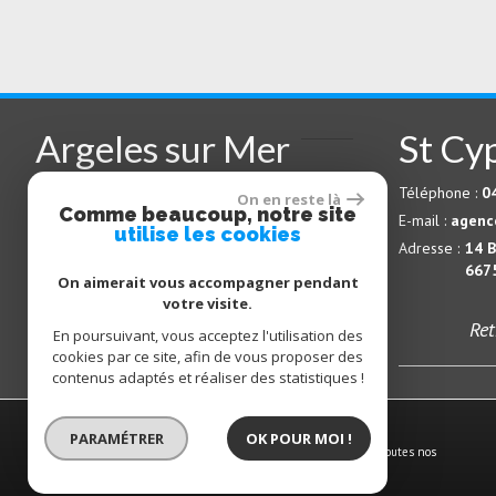
Argeles sur Mer
St Cy
Téléphone :
04 68 81 13 94
Téléphone :
0
On en reste là
Comme beaucoup, notre site
E-mail :
info@patios-massane.com
E-mail :
agenc
utilise les cookies
Adresse :
avenue du Tech – BP 26
Adresse :
14 B
66700
ARGELÈS-SUR-MER
667
On aimerait vous accompagner pendant
votre visite.
Retrouvez nous sur
Ret
En poursuivant, vous acceptez l'utilisation des
cookies par ce site, afin de vous proposer des
contenus adaptés et réaliser des statistiques !
© 2026 | Tous droits réservés | Traduction powered by Google
PARAMÉTRER
OK POUR MOI !
Plan du site
-
Mentions légales
-
Nos honoraires
-
Liens
-
Admin
-
Toutes nos
annonces
-
Politique RGPD