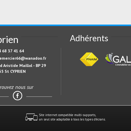
Adhérents
prien
4 68 37 41 64
emercier66@wanadoo.fr
d Aristide Maillol - BP 29
55 St CYPRIEN
rouvez nous sur
Site internet compatible multi-supports,
un seul site adaptable à tous les types d'écrans.