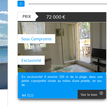
1
PRIX
72 000
€
Sous Compromis
Exclusivité
En exclusivité! A environ 150 m de la plage, dans une
petite copropriété située au milieu d'une pinède, en rez-
de...
Voir le bien
Ref 2122