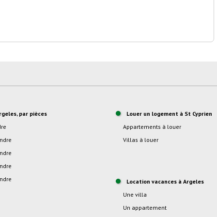
rgeles, par pièces
Louer un logement à St Cyprien
dre
Appartements à louer
endre
Villas à louer
endre
endre
endre
location vacances à Argeles
Une villa
Un appartement