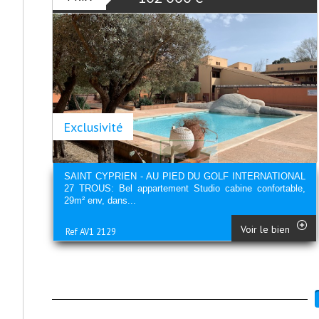
Exclusivité
SAINT CYPRIEN - AU PIED DU GOLF INTERNATIONAL
27 TROUS: Bel appartement Studio cabine confortable,
29m² env, dans...
Voir le bien
Ref AV1 2129