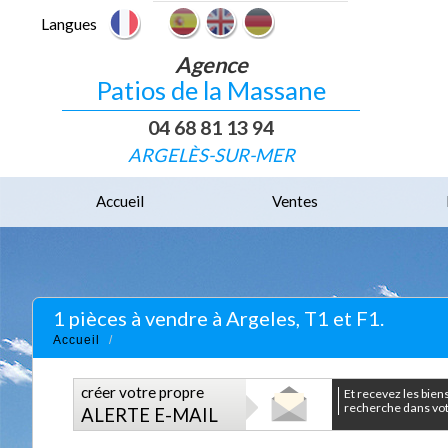
Langues
Agence
Patios de la Massane
04 68 81 13 94
ARGELÈS-SUR-MER
Accueil
Ventes
1 pièces à vendre à Argeles, T1 et F1.
Accueil
créer votre propre
et recevez les biens correspondants à votre
recherche dans votr
ALERTE E-MAIL