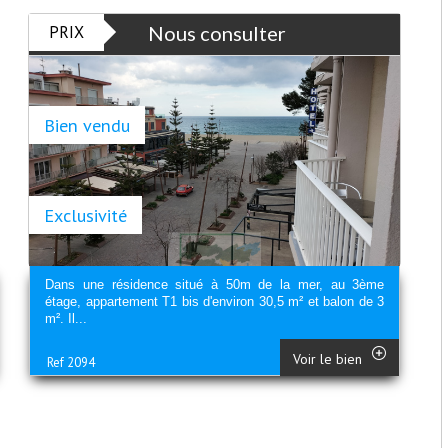
PRIX
Nous consulter
Bien vendu
Exclusivité
Dans une résidence situé à 50m de la mer, au 3ème
étage, appartement T1 bis d'environ 30,5 m² et balon de 3
m². Il...
Voir le bien
Ref 2094