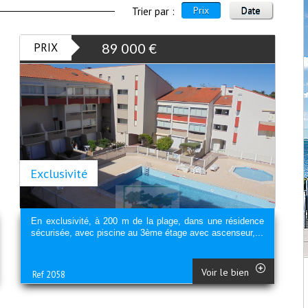
Prix
Date
Trier par :
PRIX
89 000
€
Exclusivité
En exclusivité, à 200 m de la plage, dans une résidence
sécurisée, avec piscine au 3ème étage avec ascenseur,...
Voir le bien
Ref 2058