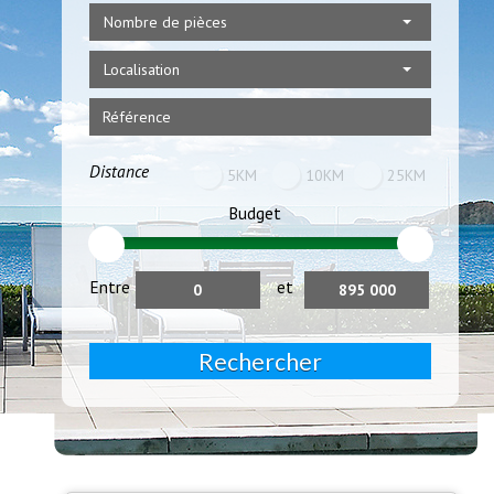
Nombre de pièces
Localisation
Distance
5KM
10KM
25KM
Budget
Entre
et
Rechercher