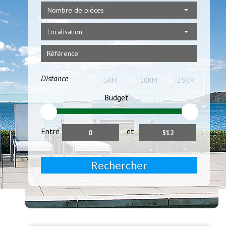
Nombre de pièces
Localisation
Distance
5KM
10KM
25KM
Budget
Entre
et
Rechercher