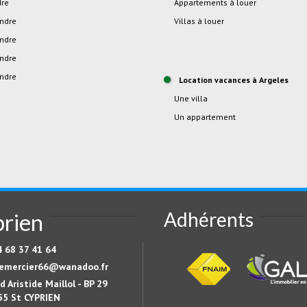
dre
Appartements à louer
endre
Villas à louer
endre
endre
endre
location vacances à Argeles
Une villa
Un appartement
Adhérents
prien
4 68 37 41 64
emercier66@wanadoo.fr
d Aristide Maillol - BP 29
55 St CYPRIEN