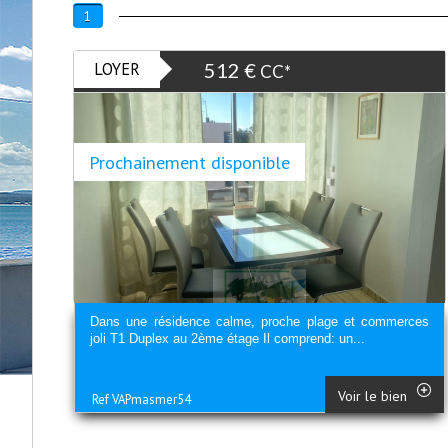
1
LOYER
512 €
CC*
Prochainement disponible
Dans une résidence calme, proche plage et commerces
joli T1 Duplex au 2ème étage Il comprend: un...
Voir le bien
Ref VAPmasmer54