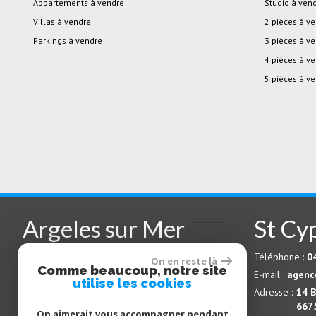
Appartements à vendre
studio à ven
Villas à vendre
2 pièces à v
Parkings à vendre
3 pièces à v
4 pièces à v
5 pièces à v
Argeles sur Mer
St Cy
Téléphone :
04 68 81 13 94
Téléphone :
0
On en reste là
Comme beaucoup, notre site
E-mail :
info@patios-massane.com
E-mail :
agenc
utilise les cookies
Adresse :
avenue du Tech – BP 26
Adresse :
14 B
66700
ARGELÈS-SUR-MER
667
On aimerait vous accompagner pendant