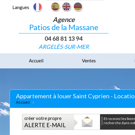
Langues
Agence
Patios de la Massane
04 68 81 13 94
ARGELÈS-SUR-MER
Accueil
Ventes
Appartement à louer Saint Cyprien - Locati
Accueil
créer votre propre
et recevez les biens correspondants à votre
recherche dans votr
ALERTE E-MAIL