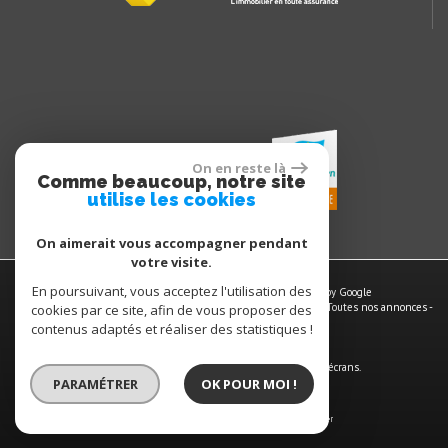
On en reste là
Comme beaucoup, notre site
utilise les cookies
On aimerait vous accompagner pendant
votre visite.
En poursuivant, vous acceptez l'utilisation des
© 2026 | Tous droits réservés | Traduction powered by Google
Plan du site
-
Mentions légales
-
Nos honoraires
-
Liens
-
Admin
-
Toutes nos annonces
-
cookies par ce site, afin de vous proposer des
Politique RGPD
contenus adaptés et réaliser des statistiques !
Site internet compatible multi-supports,
un seul site adaptable à tous les types d'écrans.
PARAMÉTRER
OK POUR MOI !