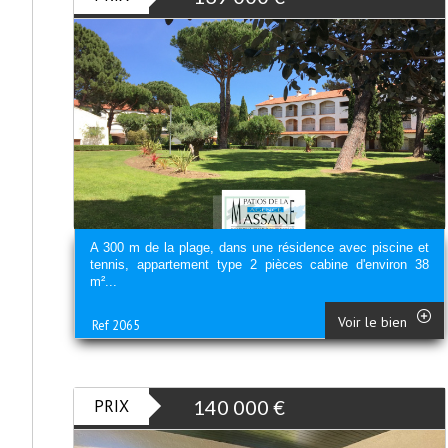
A 300 m de la plage, dans une résidence avec piscine et
tennis, appartement type 2 pièces cabine d'environ 38
m²...
Voir le bien
Ref 2065
PRIX
140 000
€