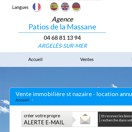
Langues
Agence
Patios de la Massane
04 68 81 13 94
ARGELÈS-SUR-MER
Accueil
Ventes
Vente immobilière st nazaire - location annu
Accueil
créer votre propre
et recevez les biens correspondants à votre
recherche dans votr
ALERTE E-MAIL