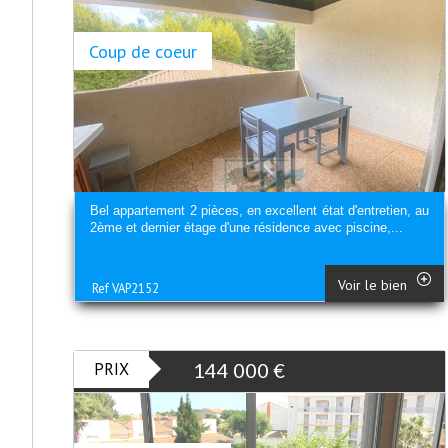
Coup de coeur
Bel appartement 2 pièces, en excellent état d'entretien, au
2ème et dernier étage d'une résidence avec piscine,...
Voir le bien
Ref VAP2152
PRIX
144 000
€