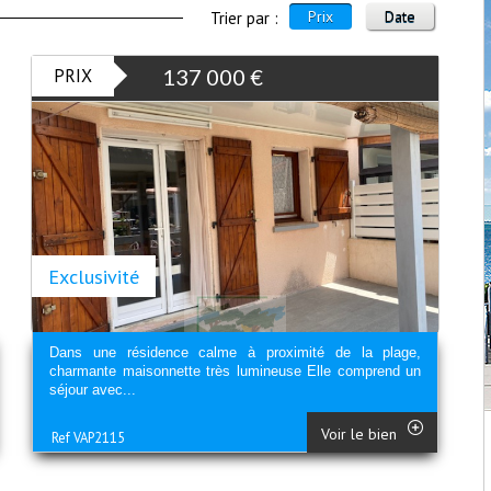
Prix
Date
Trier par :
PRIX
137 000
€
Exclusivité
Dans une résidence calme à proximité de la plage,
charmante maisonnette très lumineuse Elle comprend un
séjour avec...
Voir le bien
Ref VAP2115