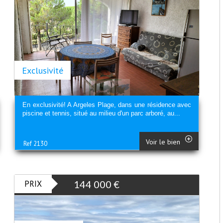
Exclusivité
En exclusivité! A Argeles Plage, dans une résidence avec
piscine et tennis, situé au milieu d'un parc arboré, au...
Voir le bien
Ref 2130
PRIX
144 000
€