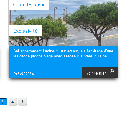
Coup de coeur
Exclusivité
Bel appartement lumineux, traversant, au 1er étage d’une
résidence proche plage avec asenseur. Entrée, cuisine...
Voir le bien
Ref VAP2034
4
5
3