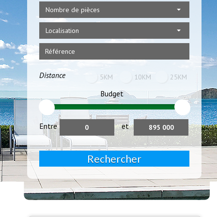
Nombre de pièces
Localisation
Distance
5KM
10KM
25KM
Budget
Entre
et
Rechercher