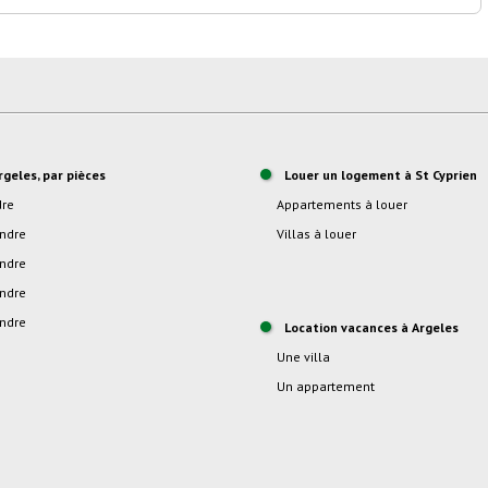
rgeles, par pièces
Louer un logement à St Cyprien
dre
Appartements à louer
endre
Villas à louer
endre
endre
endre
location vacances à Argeles
Une villa
Un appartement