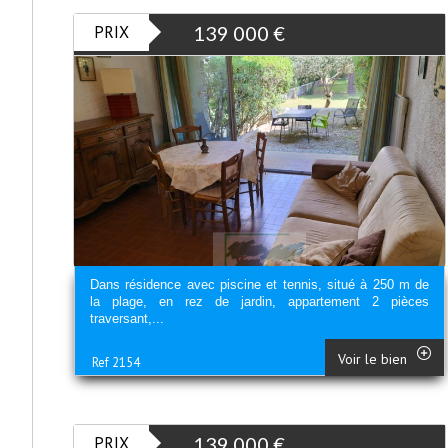
PRIX
139 000
€
Dans résidence avec piscine et tennis, situé à 250 m de
la plage, en rez de jardin, appartement 2 pièces
traversant,...
Voir le bien
Ref 2154
PRIX
139 000
€