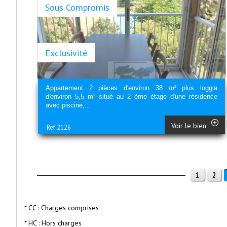
Sous Compromis
Exclusivité
Appartement 2 pièces d'environ 38 m² plus loggia
d'environ 5,5 m² situé au 2 ème étage d'une résidence
avec piscine,...
Voir le bien
Ref 2126
1
2
* CC : Charges comprises
* HC : Hors charges