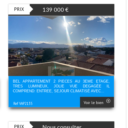
PRIX
139 000
€
BEL APPARTEMENT 2 PIECES AU 3EME ETAGE,
TRES LUMINEUX, JOLIE VUE DEGAGÉE IL
COMPREND: ENTREE, SEJOUR CLIMATISÉ AVEC...
Voir le bien
Ref VAP2135
PRIX
Nous consulter