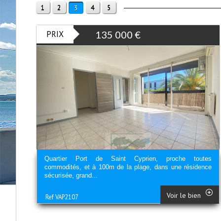
1
2
4
5
3
PRIX
135 000
€
Quartier Port de Saint Cyprien, proche toutes
commodités, et à 100m de la plage, dans une résidence
sécurisée, grand...
Voir le bien
Ref VAP2107