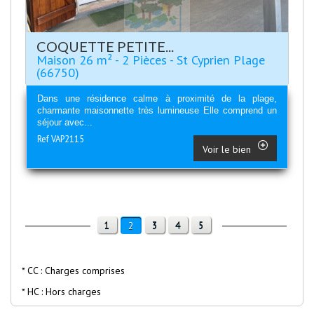
COQUETTE PETITE...
Maison 26 m² - 2 Pièces - St Cyprien Plage
(66750)
Dans une résidence calme à proximité de la plage,
charmante maisonnette très lumineuse Elle comprend un
séjour avec...
Ref VAP2115
Voir le bien
1
3
4
5
2
* CC : Charges comprises
* HC : Hors charges