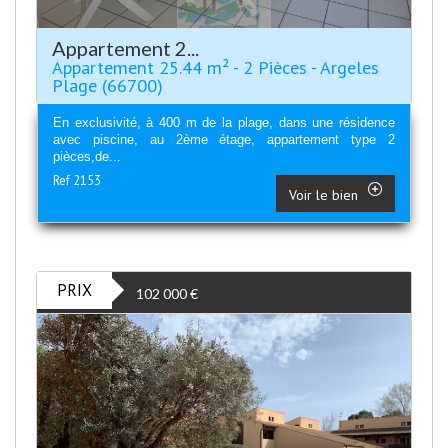
Appartement 2...
Appartement 25.44 m² - 2 Pièces - Argeles
Plage (66700)
En exclusivité, à 400 m de la plage, dans une résidence
avec piscine, au 2ème étage, appartement type 2
pièces,de...
Ref 2153
Voir le bien
PRIX
102 000
€