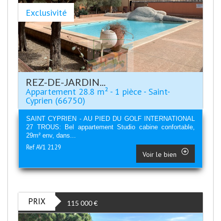
Exclusivité
REZ-DE-JARDIN...
Appartement 28.8 m² - 1 pièce - Saint-
Cyprien (66750)
SAINT CYPRIEN - AU PIED DU GOLF INTERNATIONAL
27 TROUS: Bel appartement Studio cabine confortable,
29m² env, dans...
Ref AV1 2129
Voir le bien
PRIX
115 000
€