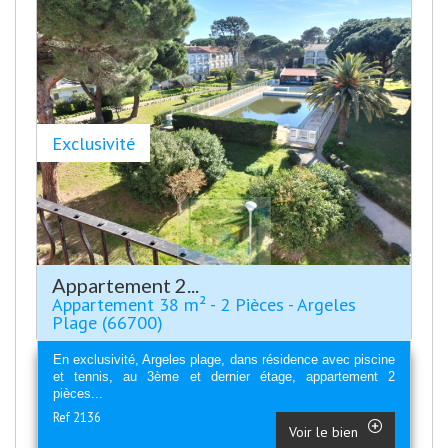
Exclusivité
Appartement 2...
Appartement 38 m² - 2 Pièces - Argeles
Plage (66700)
En exclusivité, Argeles plage, dans résidence avec piscine
et tennis, au 3ème et dernier étage, appartement 2
pièces...
Ref 2136
Voir le bien