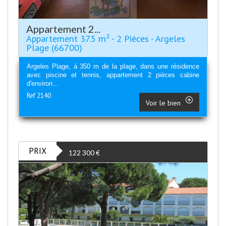
Appartement 2...
Appartement 37.5 m² - 2 Pièces - Argeles
Plage (66700)
Argeles Plage, à 350 m de la plage, dans une résidence
avec piscine et tennis, appartement 2 pièces cabine
d'environ...
Ref 2140
Voir le bien
PRIX
122 300
€