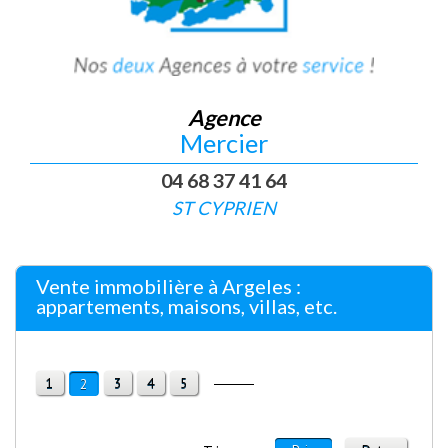
Agence
Mercier
04 68 37 41 64
ST CYPRIEN
Vente immobilière à Argeles :
appartements, maisons, villas, etc.
1
3
4
5
2