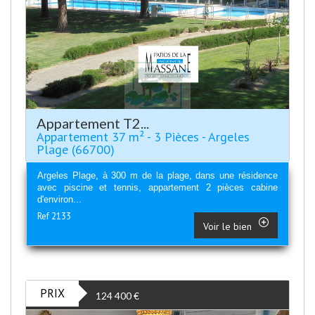
Appartement T2...
Appartement 37 m² - 3 Pièces - Argeles
Plage (66700)
Argeles Plage, à 300 m de la plage, dans une résidence
avec piscine et tennis, appartement 2 pièces cabine
d'environ...
Ref 2133
Voir le bien
PRIX
124 400
€