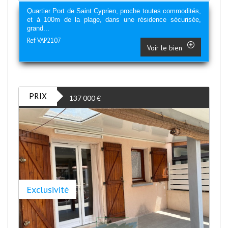
Quartier Port de Saint Cyprien, proche toutes commodités,
et à 100m de la plage, dans une résidence sécurisée,
grand...
Ref VAP2107
Voir le bien
PRIX
137 000
€
Exclusivité